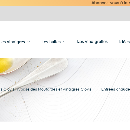
Abonnez-vous à la newsletter - Livr
Les vinaigrettes
Les vinaigres
Les huiles
Idée
s Clovis : A base des Moutardes et Vinaigres Clovis
Entrées chaudes