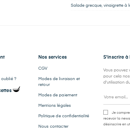
Salade grecque, vinaigrette à 
nt
Nos services
S'inscrire à
CGV
Vous pouvez v
pour cela nos
oublié ?
Modes de livraison et
d'utilisation du
retour
cettes
Modes de paiement
Mentions légales
Je compren
Politique de confidentialité
recevoir la news
désinscrire en ut
Nous contacter