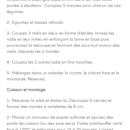
portée à ébullition. Comptez 5 minutes pour chacun de ces
légumes.
2- Egouttez et laissez refroidir.
3- Coupez 3 radis en deux en forme d'étoiles. Incisez les
radis en leur milieu en enfonçant la lame en biais puis
poursuivez la découpe en formant des pics tout autour des
radis. Séparez les 2 moitiés.
4- Coupez les 2 autres radis en fins tranches.
5- Mélangez dans un saladier la ricotta, le chèvre frais et la
moutarde. Réservez.
Cuisson et montage
1- Reprenez la pâte et étalez-la. Découpez 6 cercles et
foncez des moules à tartelettes de 8 cm.
2- Placez un morceau de papier sulfurisé et ajoutez des
poids de cuisson (ou des pois secs). Faites préchauffer votre
four à 170°C et enfournez pour 15 à 20 minutes. Laissez