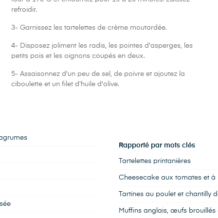
refroidir.
3- Garnissez les tartelettes de crème moutardée.
4- Disposez joliment les radis, les pointes d'asperges, les
petits pois et les oignons coupés en deux.
5- Assaisonnez d'un peu de sel, de poivre et ajoutez la
ciboulette et un filet d'huile d'olive.
x agrumes
Rapporté par mots clés
Tartelettes printanières
Cheesecake aux tomates et à 
Tartines au poulet et chantilly
osée
Muffins anglais, œufs brouillés