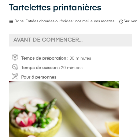
Tartelettes printanières
list

Dans:
Entrées chaudes ou froides : nos meilleures recettes
Sur:
ven
AVANT DE COMMENCER...
Temps de préparation :
30 minutes
Temps de cuisson :
20 minutes
Pour 6 personnes