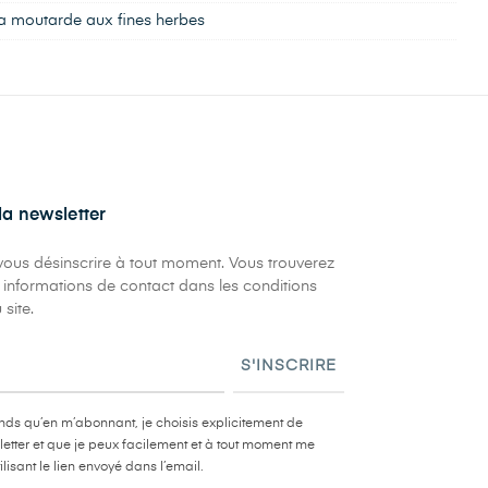
la moutarde aux fines herbes
 la newsletter
ous désinscrire à tout moment. Vous trouverez
 informations de contact dans les conditions
 site.
S'INSCRIRE
ds qu’en m’abonnant, je choisis explicitement de
letter et que je peux facilement et à tout moment me
ilisant le lien envoyé dans l’email.