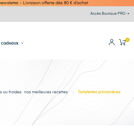
aison offerte dès 80 € d’achat
Accès Boutique PRO ⇢
0
s cadeaux
 ou froides : nos meilleures recettes
Tartelettes printanières