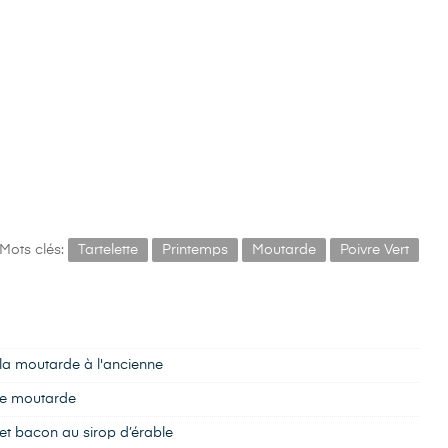
Mots clés:
Tartelette
Printemps
Moutarde
Poivre Vert
la moutarde à l'ancienne
 de moutarde
 et bacon au sirop d’érable