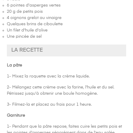
6 pointes d'asperges vertes
20 g de petits pois
4 oignons grelot au vinaigre
Quelques brins de ciboulette
Un filet d'huile d'olive
Une pincée de sel
LA RECETTE
La pâte
1- Mixez la roquette avec la crème liquide.
2- Mélangez cette crème avec la farine, l'huile et du sel.
Pétrissez jusqu'à obtenir une boule homogène.
3- Filmez-la et placez au frais pour 1 heure.
Garniture
1- Pendant que la pâte repose, faites cuire les petits pois et
les pointes d'asperges séparément dans de l'eau salée