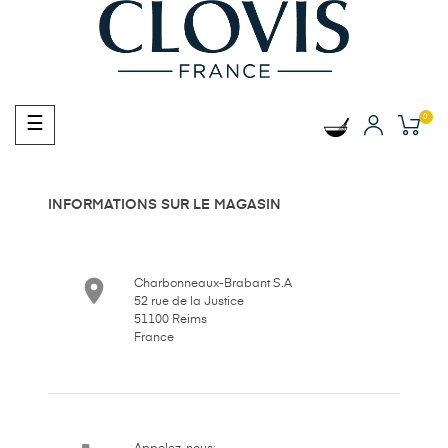
0
Basculer
☰
la
navigation
INFORMATIONS SUR LE MAGASIN

Charbonneaux-Brabant S.A
52 rue de la Justice
51100 Reims
France