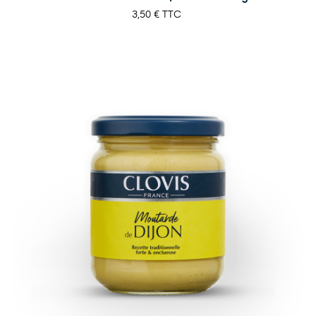
Prix
3,50 €
TTC