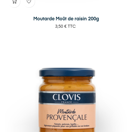
Moutarde Moût de raisin 200g
Prix
3,50 €
TTC