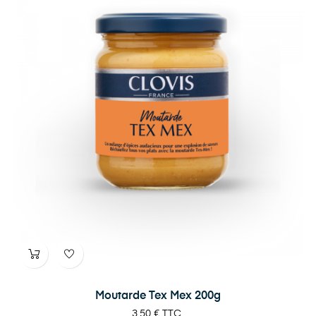
Moutarde Tex Mex 200g
Prix
3,50 €
TTC