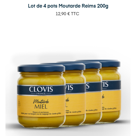
Lot de 4 pots Moutarde Reims 200g
Prix
12,90 €
TTC