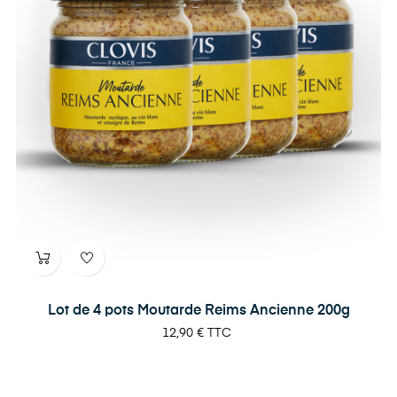
Lot de 4 pots Moutarde Reims Ancienne 200g
Prix
12,90 €
TTC