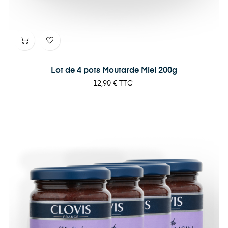
Lot de 4 pots Moutarde Miel 200g
Prix
12,90 €
TTC