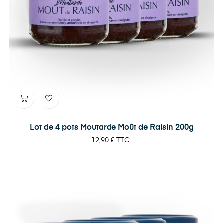
Lot de 4 pots Moutarde Moût de Raisin 200g
Prix
12,90 €
TTC