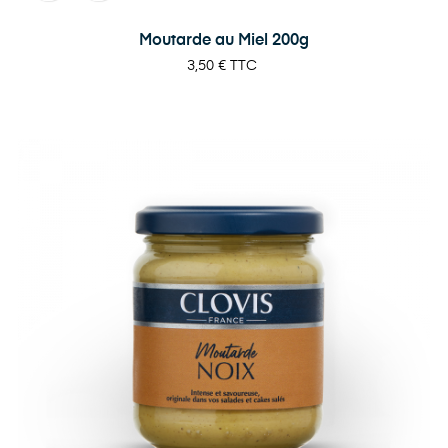
Moutarde au Miel 200g
Prix
3,50 €
TTC