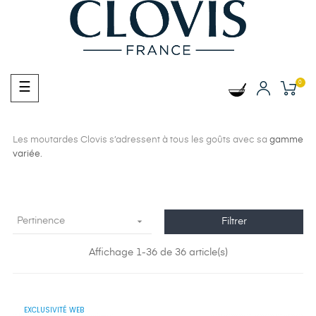
0
Basculer
☰
la
navigation
Les moutardes Clovis s’adressent à tous les goûts avec sa
gamme
variée.

Pertinence
Filtrer
Affichage 1-36 de 36 article(s)
EXCLUSIVITÉ WEB