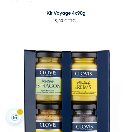
Kit Voyage 4x90g
Prix
9,60 €
TTC