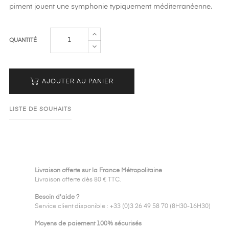
piment jouent une symphonie typiquement méditerranéenne.
QUANTITÉ
AJOUTER AU PANIER
LISTE DE SOUHAITS
Livraison offerte sur la France Métropolitaine
Livraison offerte dès 80 € TTC.
Besoin d'aide ?
Service client disponible : +33 (0)3 26 49 58 70 (8H30-16H30)
Moyens de paiement 100% sécurisés