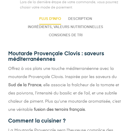
Lors de la dernière étape de votre commande, vous pourrez
choisir votre mode de paiement.
PLUS D'INFO
DESCRIPTION
INGRÉDIENTS, VALEURS NUTRITIONNELLES
CONSIGNES DE TRI
Moutarde Provençale Clovis : saveurs
méditerranéennes
Offrez à vos plats une touche méditerranéenne avec la
moutarde Provençale Clovis. Inspirée par les saveurs du
Sud de la France
, elle associe la fraîcheur de la tomate et
des poivrons, l’intensité du basilic et de l’ail, et une subtile
chaleur de piment. Plus qu’une moutarde aromatisée, c’est
une véritable
fusion des terroirs français
.
Comment la cuisiner ?
La Moutarde Provençale sera l’heureuse complice des