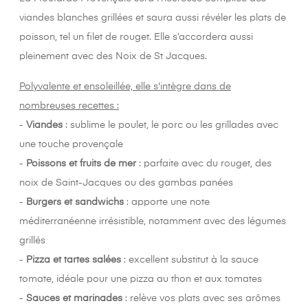
viandes blanches grillées et saura aussi révéler les plats de
poisson, tel un filet de rouget. Elle s’accordera aussi
pleinement avec des Noix de St Jacques.
Polyvalente et ensoleillée, elle s'intègre dans de
nombreuses recettes :
-
Viandes
: sublime le poulet, le porc ou les grillades avec
une touche provençale
-
Poissons et fruits de mer
: parfaite avec du rouget, des
noix de Saint-Jacques ou des gambas panées
-
Burgers et sandwichs
: apporte une note
méditerranéenne irrésistible, notamment avec des légumes
grillés
-
Pizza et tartes salées
: excellent substitut à la sauce
tomate, idéale pour une pizza au thon et aux tomates
-
Sauces et marinades
: relève vos plats avec ses arômes