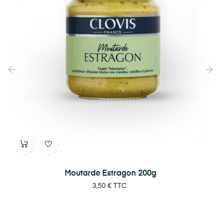
‹
›
Moutarde Estragon 200g
Prix
3,50 €
TTC