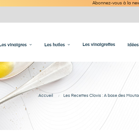
Abonnez-vous à la newsletter - Livrais
Les vinaigrettes
Les vinaigres
Les huiles
Idée
Accueil
Les Recettes Clovis : A base des Mouta