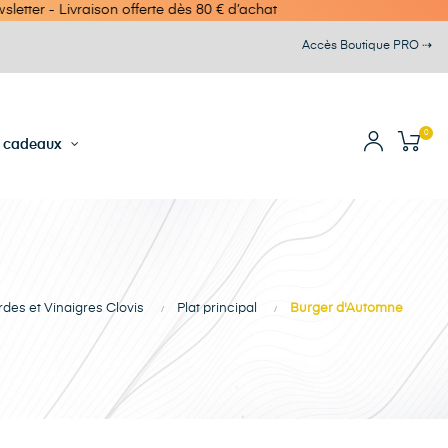
on offerte dès 80 € d’achat
Accès Boutique PRO ⇢
0
s cadeaux
rdes et Vinaigres Clovis
Plat principal
Burger d'Automne