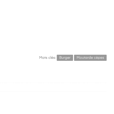
Mots clés:
Burger
Moutarde cèpes