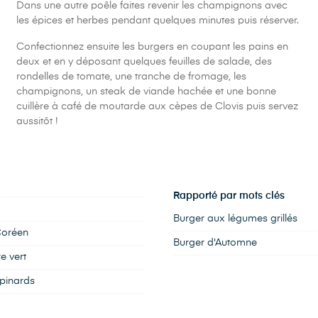
Dans une autre poêle faites revenir les champignons avec
les épices et herbes pendant quelques minutes puis réserver.
Confectionnez ensuite les burgers en coupant les pains en
deux et en y déposant quelques feuilles de salade, des
rondelles de tomate, une tranche de fromage, les
champignons, un steak de viande hachée et une bonne
cuillère à café de moutarde aux cèpes de Clovis puis servez
aussitôt !
Rapporté par mots clés
Burger aux légumes grillés
 Coréen
Burger d'Automne
e vert
épinards