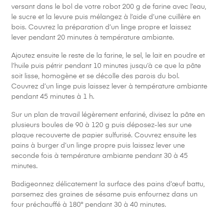
versant dans le bol de votre robot 200 g de farine avec l’eau,
le sucre et la levure puis mélangez à l’aide d’une cuillère en
bois. Couvrez la préparation d’un linge propre et laissez
lever pendant 20 minutes à température ambiante.
Ajoutez ensuite le reste de la farine, le sel, le lait en poudre et
l’huile puis pétrir pendant 10 minutes jusqu’à ce que la pâte
soit lisse, homogène et se décolle des parois du bol.
Couvrez d’un linge puis laissez lever à température ambiante
pendant 45 minutes à 1 h.
Sur un plan de travail légèrement enfariné, divisez la pâte en
plusieurs boules de 90 à 120 g puis déposez-les sur une
plaque recouverte de papier sulfurisé. Couvrez ensuite les
pains à burger d’un linge propre puis laissez lever une
seconde fois à température ambiante pendant 30 à 45
minutes.
Badigeonnez délicatement la surface des pains d’œuf battu,
parsemez des graines de sésame puis enfournez dans un
four préchauffé à 180° pendant 30 à 40 minutes.