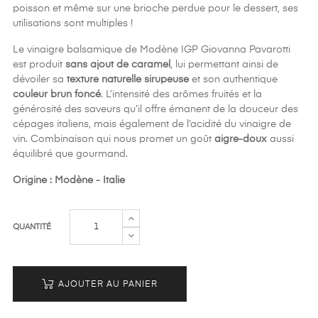
poisson et même sur une brioche perdue pour le dessert, ses
utilisations sont multiples !
Le vinaigre balsamique de Modène IGP Giovanna Pavarotti
est produit
sans ajout de caramel
, lui permettant ainsi de
dévoiler sa
texture naturelle sirupeuse
et son authentique
couleur brun foncé
. L’intensité des arômes fruités et la
générosité des saveurs qu’il offre émanent de la douceur des
cépages italiens, mais également de l’acidité du vinaigre de
vin. Combinaison qui nous promet un goût
aigre-doux
aussi
équilibré que gourmand.
Origine : Modène - Italie
QUANTITÉ
AJOUTER AU PANIER