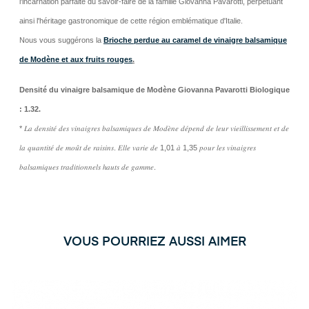
l'incarnation parfaite du savoir-faire de la famille Giovanna Pavarotti, perpétuant
ainsi l'héritage gastronomique de cette région emblématique d'Italie.
Nous vous suggérons la
Brioche perdue au caramel de vinaigre balsamique
de Modène et aux fruits rouges
.
Densité du vinaigre balsamique de Modène Giovanna Pavarotti Biologique
: 1.32.
* 𝐿𝑎 𝑑𝑒𝑛𝑠𝑖𝑡𝑒́ 𝑑𝑒𝑠 𝑣𝑖𝑛𝑎𝑖𝑔𝑟𝑒𝑠 𝑏𝑎𝑙𝑠𝑎𝑚𝑖𝑞𝑢𝑒𝑠 𝑑𝑒 𝑀𝑜𝑑𝑒̀𝑛𝑒 𝑑𝑒́𝑝𝑒𝑛𝑑 𝑑𝑒 𝑙𝑒𝑢𝑟 𝑣𝑖𝑒𝑖𝑙𝑙𝑖𝑠𝑠𝑒𝑚𝑒𝑛𝑡 𝑒𝑡 𝑑𝑒
𝑙𝑎 𝑞𝑢𝑎𝑛𝑡𝑖𝑡𝑒́ 𝑑𝑒 𝑚𝑜𝑢̂𝑡 𝑑𝑒 𝑟𝑎𝑖𝑠𝑖𝑛𝑠. 𝐸𝑙𝑙𝑒 𝑣𝑎𝑟𝑖𝑒 𝑑𝑒 1,01 𝑎̀ 1,35 𝑝𝑜𝑢𝑟 𝑙𝑒𝑠 𝑣𝑖𝑛𝑎𝑖𝑔𝑟𝑒𝑠
𝑏𝑎𝑙𝑠𝑎𝑚𝑖𝑞𝑢𝑒𝑠 𝑡𝑟𝑎𝑑𝑖𝑡𝑖𝑜𝑛𝑛𝑒𝑙𝑠 ℎ𝑎𝑢𝑡𝑠 𝑑𝑒 𝑔𝑎𝑚𝑚𝑒.
VOUS POURRIEZ AUSSI AIMER