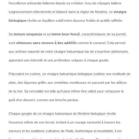
l'excellence artisanale italienne depuis sa création. Issu de cépages italiens
soigneusement sélectionnés et élaboré dans la région de Modène, ce
vinaigre
biologique
révèle un équilibre subtil entre douceur fruitée et acidité raffinée.
Sa
texture sirupeuse
et sa
teinte brun foncé
, caractéristiques de sa pureté,
sont
obtenues sans recours à des additifs
comme le caramel. Cela permet
aux arômes naturels de notre vinaigre balsamique bio de s'exprimer pleinement,
apportant une intensité et une profondeur uniques à chaque goutte.
Polyvalent en cuisine, ce vinaigre balsamique biologique sublime une multitude de
plats, des légumes grillés aux omelettes moelleuses en passant par les délices
de la mer. Sa versatilité est telle qu'il peut même être utilisé pour rehausser le
goût d'un dessert, comme une brioche perdue.
Chaque gorgée de ce vinaigre balsamique de Modène biologique révèle
l'essence même de son terroir, invitant à un voyage sensoriel à travers les
saveurs et les traditions culinaires de l'Italie. Authentique et inoubliable, il est