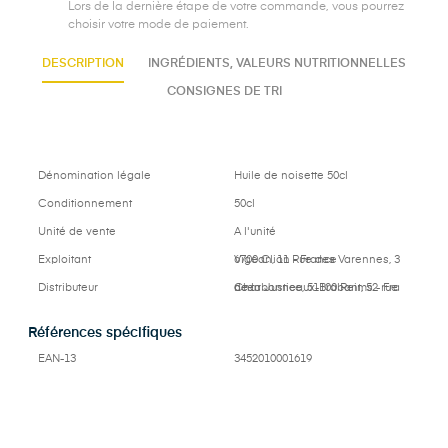
Lors de la dernière étape de votre commande, vous pourrez
choisir votre mode de paiement.
DESCRIPTION
INGRÉDIENTS, VALEURS NUTRITIONNELLES
CONSIGNES DE TRI
Dénomination légale
Huile de noisette 50cl
Conditionnement
50cl
Unité de vente
A l'unité
Exploitant
Vigean, 11 Rue des Varennes, 36700 Clion - France
Distributeur
Charbonneaux-Brabant, 52 rue de la Justice, 51100 Reims - France
Références spécifiques
EAN-13
3452010001619