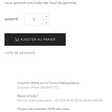
vous garantit une huile très haut de gamme.
QUANTITÉ
AJOUTER AU PANIER
LISTE DE SOUHAITS
Livraison offerte sur la France Métropolitaine
Livraison offerte dès 80 € TTC.
Besoin d'aide ?
Service client disponible : +33 (0)3 26 49 58 70 (8H30-16H30)
Moyens de paiement 100% sécurisés