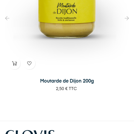
‹
›
Moutarde de Dijon 200g
Prix
2,50 €
TTC