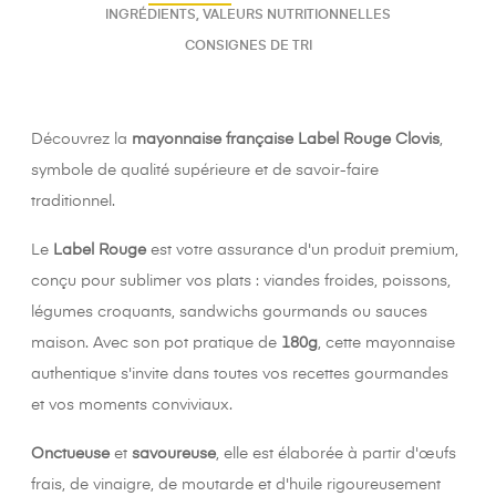
INGRÉDIENTS, VALEURS NUTRITIONNELLES
CONSIGNES DE TRI
Découvrez la
mayonnaise française Label Rouge Clovis
,
symbole de qualité supérieure et de savoir-faire
traditionnel.
Le
Label Rouge
est votre assurance d'un produit premium,
conçu pour sublimer vos plats : viandes froides, poissons,
légumes croquants, sandwichs gourmands ou sauces
maison. Avec son pot pratique de
180g
, cette mayonnaise
authentique s'invite dans toutes vos recettes gourmandes
et vos moments conviviaux.
Onctueuse
et
savoureuse
, elle est élaborée à partir d'œufs
frais, de vinaigre, de moutarde et d'huile rigoureusement