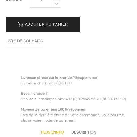
AJOUTER AU PANIER
LISTE DE SOUHAITS
Livraison offerte sur la France Métropolitaine
Livraison offerte dès 80 € TTC.
Besoin d'aide ?
Service client disponible : +33 (0)3 26 49 58 70 (8H30-16H30)
Moyens de paiement 100% sécurisés
Lors de la dernière étape de votre commande, vous pourrez
choisir votre mode de paiement.
PLUS D'INFO
DESCRIPTION